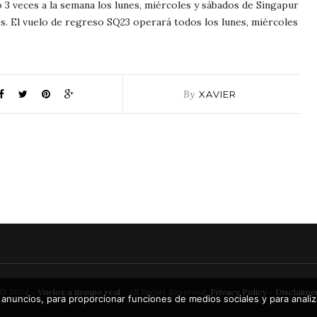
3 veces a la semana los lunes, miércoles y sábados de Singapur
os. El vuelo de regreso SQ23 operará todos los lunes, miércoles
By
XAVIER
© 2024 -
Vuelos a tiempo real
- All Rights Reserved.
Privacy Policy
-
Disclaime
 anuncios, para proporcionar funciones de medios sociales y para analiza