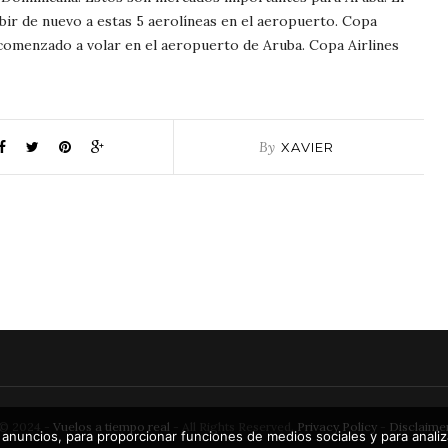
bir de nuevo a estas 5 aerolíneas en el aeropuerto. Copa
 comenzado a volar en el aeropuerto de Aruba. Copa Airlines
By
XAVIER
© 2024 -
Vuelos a tiempo real
- All Rights Reserved.
Privacy Policy
-
Disclaime
 anuncios, para proporcionar funciones de medios sociales y para analiza